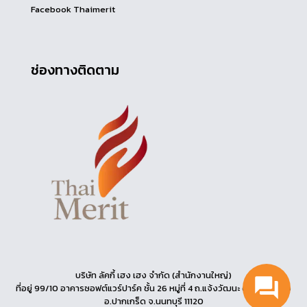
Facebook Thaimerit
ช่องทางติดตาม
บริษัท ลัคกี้ เฮง เฮง จำกัด (สำนักงานใหญ่)
ที่อยู่ 99/10 อาคารซอฟต์แวร์ปาร์ค ชั้น 26 หมู่ที่ 4 ถ.แจ้งวัฒนะ ต.คลองเกลือ
อ.ปากเกร็ด จ.นนทบุรี 11120